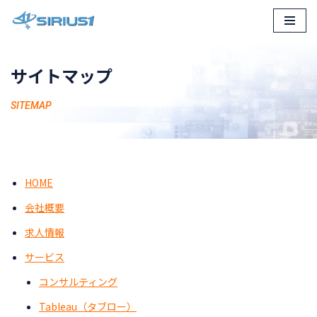
コ
ン
サイトマップ
テ
ン
SITEMAP
ツ
へ
ス
キ
ッ
HOME
プ
会社概要
求人情報
サービス
コンサルティング
Tableau（タブロー）